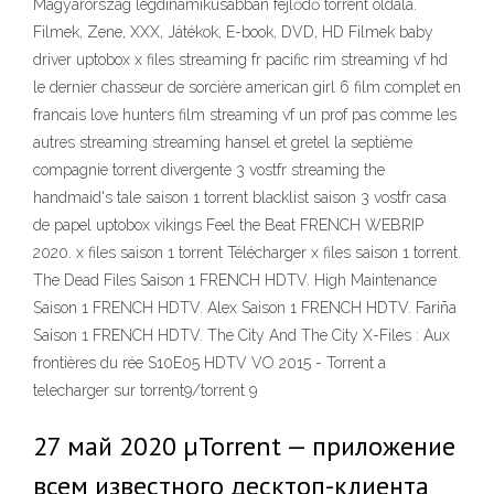
Magyarország legdinamikusabban fejlődő torrent oldala.
Filmek, Zene, XXX, Játékok, E-book, DVD, HD Filmek baby
driver uptobox x files streaming fr pacific rim streaming vf hd
le dernier chasseur de sorcière american girl 6 film complet en
francais love hunters film streaming vf un prof pas comme les
autres streaming streaming hansel et gretel la septième
compagnie torrent divergente 3 vostfr streaming the
handmaid's tale saison 1 torrent blacklist saison 3 vostfr casa
de papel uptobox vikings Feel the Beat FRENCH WEBRIP
2020. x files saison 1 torrent Télécharger x files saison 1 torrent.
The Dead Files Saison 1 FRENCH HDTV. High Maintenance
Saison 1 FRENCH HDTV. Alex Saison 1 FRENCH HDTV. Fariña
Saison 1 FRENCH HDTV. The City And The City X-Files : Aux
frontières du rée S10E05 HDTV VO 2015 - Torrent a
telecharger sur torrent9/torrent 9
27 май 2020 µTorrent — приложение
всем известного десктоп-клиента