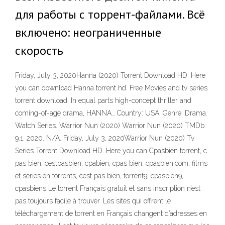
для работы с торрент-файлами. Всё
включено: неограниченные
скорость
Friday, July 3, 2020Hanna (2020) Torrent Download HD. Here
you can download Hanna torrent hd. Free Movies and tv series
torrent download. In equal parts high-concept thriller and
coming-of-age drama, HANNA… Country: USA. Genre: Drama.
Watch Series. Warrior Nun (2020) Warrior Nun (2020) TMDb:
9.1. 2020. N/A. Friday, July 3, 2020Warrior Nun (2020) Tv
Series Torrent Download HD. Here you can Cpasbien torrent, c
pas bien, cestpasbien, cpabien, cpas bien, cpasbien.com, films
et séries en torrents, cest pas bien, torrent9, cpasbien9,
cpasbiens Le torrent Français gratuit et sans inscription n’est
pas toujours facile à trouver. Les sites qui offrent le
téléchargement de torrent en Français changent d’adresses en