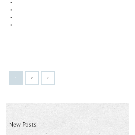
1
2
New Posts