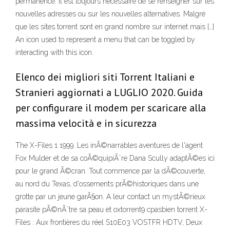
permanence. Il est toujours nécessaire de se renseigner sur les
nouvelles adresses ou sur les nouvelles alternatives. Malgré
que les sites torrent sont en grand nombre sur internet mais […]
An icon used to represent a menu that can be toggled by
interacting with this icon.
Elenco dei migliori siti Torrent Italiani e
Stranieri aggiornati a LUGLIO 2020. Guida
per configurare il modem per scaricare alla
massima velocità e in sicurezza
The X-Files 1 1999. Les inÃ©narrables aventures de l'agent
Fox Mulder et de sa coÃ©quipiÃ¨re Dana Scully adaptÃ©es ici
pour le grand Ã©cran. Tout commence par la dÃ©couverte,
au nord du Texas, d'ossements prÃ©historiques dans une
grotte par un jeune garÃ§on. A leur contact un mystÃ©rieux
parasite pÃ©nÃ¨tre sa peau et oxtorrent9 cpasbien torrent X-
Files : Aux frontières du réel S10E03 VOSTFR HDTV, Deux