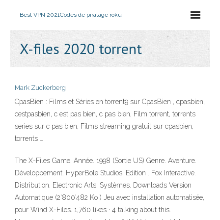
Best VPN 2021
Codes de piratage roku
X-files 2020 torrent
Mark Zuckerberg
CpasBien : Films et Séries en torrent9 sur CpasBien , cpasbien,
cestpasbien, c est pas bien, c pas bien, Film torrent, torrents
series sur c pas bien, Films streaming gratuit sur cpasbien,
torrents …
The X-Files Game. Année. 1998 (Sortie US) Genre. Aventure.
Développement. HyperBole Studios. Edition . Fox Interactive.
Distribution. Electronic Arts. Systèmes. Downloads Version
Automatique (2'800'482 Ko ) Jeu avec installation automatisée,
pour Wind X-Files. 1,760 likes · 4 talking about this.