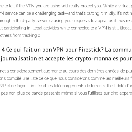
w to tell if the VPN you are using will really protect you. While a virtu
N service can be a challenging task—and that’s putting it mildly. It’s not
through a third-party server, causing your requests to appear as if they’r
 participating in illegal activities while connected to a VPN is still illeg
others from tracking o
; 4 Ce qui fait un bon VPN pour Firestick? La commut
-journalisation et accepte les crypto-monnaies pou
net a considérablement augmenté au cours des dernières années, de plus
avons compilé une liste de ce que nous considérons comme les meilleurs fo
P2P et de façon illimitée et les téléchargements de torrents. Il est doté d
 non plus de bande passante même si vous l’utilisez sur cinq appareils