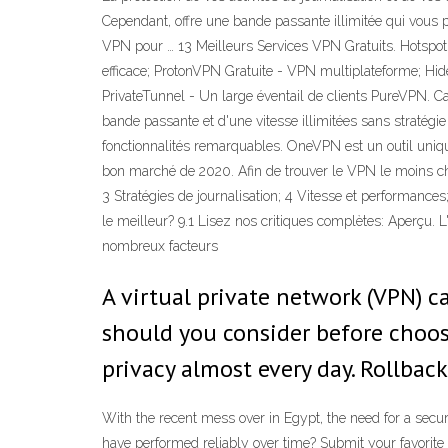
Cependant, offre une bande passante illimitée qui vous 
VPN pour … 13 Meilleurs Services VPN Gratuits. Hotspot S
efficace; ProtonVPN Gratuite - VPN multiplateforme; Hi
PrivateTunnel - Un large éventail de clients PureVPN. 
bande passante et d'une vitesse illimitées sans stratég
fonctionnalités remarquables. OneVPN est un outil unique
bon marché de 2020. Afin de trouver le VPN le moins cher,
3 Stratégies de journalisation; 4 Vitesse et performances;
le meilleur? 9.1 Lisez nos critiques complètes: Aperçu. L
nombreux facteurs
A virtual private network (VPN) c
should you consider before choos
privacy almost every day. Rollbac
With the recent mess over in Egypt, the need for a secur
have performed reliably over time? Submit your favorite 