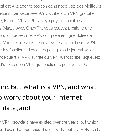
t est À la 10ème position dans notre liste des Meilleurs
itesse super sécurisée; Windscribe - Un VPN gratuit et
 7; ExpressVPN - Plus de 90 pays disponibles;
ls (Mac, … Avec OneVPN, vous pouvez profiter d'une
solution de sécurité VPN complète en ligne dotée de
gne. Voici ce que vous ne devriez Les 10 meilleurs VPN
es fonctionnalités et les politiques de journalisation …
rvice client; 9 VPN illimité ou VPN Windscribe: lequel est
ix d'une solution VPN qui fonctionne pour vous. De
line. But what is a VPN, and what
o worry about your internet
l data, and
ny VPN providers have existed over the years, but which
 and over that you should use a VPN, but is a VPN really