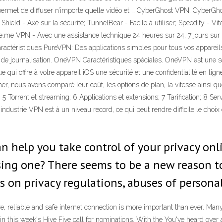
permet de diffuser n’importe quelle vidéo et … CyberGhost VPN. CyberGhos
hield - Axé sur la sécurité; TunnelBear - Facile à utiliser; Speedify - V
de.me VPN - Avec une assistance technique 24 heures sur 24, 7 jours sur
Caractéristiques PureVPN: Des applications simples pour tous vos apparei
ie de journalisation. OneVPN Caractéristiques spéciales. OneVPN est une 
 qui offre à votre appareil iOS une sécurité et une confidentialité en li
 nous avons comparé leur coût, les options de plan, la vitesse ainsi que l
 5 Torrent et streaming; 6 Applications et extensions; 7 Tarification; 8 Se
'industrie VPN est à un niveau record, ce qui peut rendre difficile le cho
an help you take control of your privacy on
ing one? There seems to be a new reason t
ks on privacy regulations, abuses of persona
e, reliable and safe internet connection is more important than ever. Ma
in this week's Hive Five call for nominations. With the You've heard over