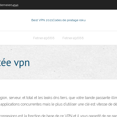
demeier14541
Best VPN 2021
Codes de piratage roku
Fetner49688
Fetner49688
tée vpn
égion, serveur, et total et les leaks dns tiers, que votre bande passante ill
 applications concurrentes mais le plus d’utiliser une clé est vitesse de d
s connexions est la fonction de base de ce VPN et il vous garantit de ne p