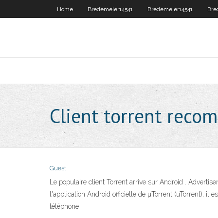
Home
Bredemeier14541
Bredemeier14541
Bre
Client torrent rec
Guest
Le populaire client Torrent arrive sur Android . Advertise
l'application Android officielle de µTorrent (uTorrent), i
téléphone