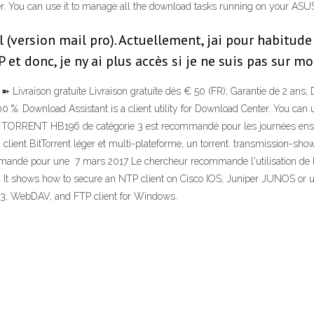
ter. You can use it to manage all the download tasks running on your AS
 (version mail pro). Actuellement, jai pour habitud
et donc, je ny ai plus accès si je ne suis pas sur mo
ivraison gratuite Livraison gratuite dès € 50 (FR); Garantie de 2 ans; D
00 %. Download Assistant is a client utility for Download Center. You can
TORRENT HB196 de catégorie 3 est recommandé pour les journées ensole
ient BitTorrent léger et multi-plateforme, un torrent. transmission-show: 
commandé pour une 7 mars 2017 Le chercheur recommande l'utilisation de l
14 It shows how to secure an NTP client on Cisco IOS, Juniper JUNOS or u
S3, WebDAV, and FTP client for Windows.