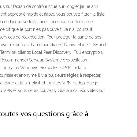
ur l’écran de contrôle situé sur l’onglet jaune afin
 approprié rapide et fiable, vous pouvez filtrer la liste
eu de l'icone verte,j'ai une icone jaune en forme de
me dit que le port n'es pas ouvert .Je n'ai pourtant
ervices de réexpédition. Pour protéger la santé de ses
s fewer resources than other clients; Native Mac, GTK+ and
rminal clients; Local Peer Discovery; Full encryption,
 (Recommandé) Serveur. Systeme d’exploitation :
n domaine Windows Protocole TCP/IP installé
risée et anonyme il y a plusieurs règles à respecter.
la clarté et la simplicit Et tous les VPN Hadopi que je
é du VPN et vous serez couverts. Grâce à ça, vous êtes sûr
 toutes vos questions grâce à