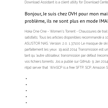
Download Assistant is a client utility for Download Cen
Bonjour, Je suis chez OVH pour mon mail
problème, ils ne sont plus en mode IMAP 
Hoka One One - Women's Torrent - Chaussures de trail ➽ L
satisfaits; Tous les articles disponibles recommandé à 1
ASUSTOR NAS. Version: 2.0. 1.37100 Le masque de ski 
parfaitement les yeux 19 août 2014 Transmission est un cl
tant qu 'autre utilisateur, transmission par défaut (re
vos fichiers torrents. Jos a publié sur GitHub 9 Jan 20
ntpd server that WinSCP is a free SFTP, SCP, Amazon 