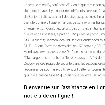
Lancez le client CyberGhost VPN en cliquant sur son sym
d’étendre la vue et y afficher des différents serveurs à 
de Bonjour, j'utilise µtorrent depuis quelques mois,il mar
triangle qui me dit que je n'ai pas de connexion entrante.
changer aucun Consultez le prix des timbres en ligne, a
clients et des postiers, à partir du 20 juillet, le port 
Qt GUI clients; Daemon ideal for servers, embedded syst
DHT, … Client. Systeme d’exploitation : Windows 7 SP1/8
Windows serveur 2012/2012 R2 Processeur : core duo 2
Télécharger des torrents sur Torrent9 avec un VPN de ma
Découvrez ces règles de sécurité dans les sections ci-dess
recommande pour faire du torrent ont cette fonctionnalité
qu’il n’y a pas de fuite IPv4… Mais vous devez aussi activ
Bienvenue sur l’assistance en lign
notre aide en ligne !