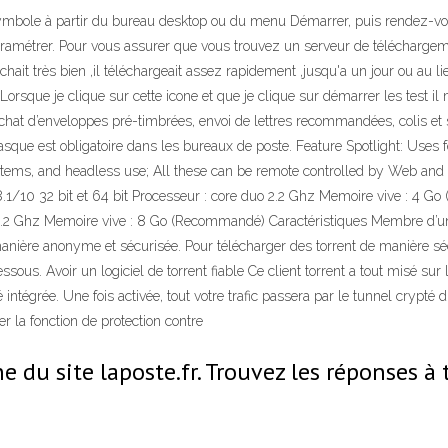
bole à partir du bureau desktop ou du menu Démarrer, puis rendez-vous s
paramétrer. Pour vous assurer que vous trouvez un serveur de téléchargement
chait très bien ,il téléchargeait assez rapidement ,jusqu'a un jour ou au li
Lorsque je clique sur cette icone et que je clique sur démarrer les test il 
chat d’enveloppes pré-timbrées, envoi de lettres recommandées, colis et s
du masque est obligatoire dans les bureaux de poste. Feature Spotlight: Use
ems, and headless use; All these can be remote controlled by Web and Te
.1/10 32 bit et 64 bit Processeur : core duo 2.2 Ghz Memoire vive : 4 Go
.2 Ghz Memoire vive : 8 Go (Recommandé) Caractéristiques Membre d’u
nière anonyme et sécurisée. Pour télécharger des torrent de manière sécu
ous. Avoir un logiciel de torrent fiable Ce client torrent a tout misé sur 
 intégrée. Une fois activée, tout votre trafic passera par le tunnel crypt
er la fonction de protection contre
e du site laposte.fr. Trouvez les réponses à