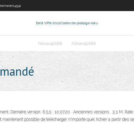
demeier14541
Best VPN 2021
Codes de piratage roku
Fetner49688
Fetner49688
ommandé
ment. Dernière version. 6.5.5 . 10.07.20 . Anciennes versions . 3.3 M. Rate
l est maintenant possible de télécharger n'importe quel fichier à partir de